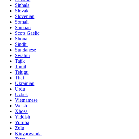
Sinhala
Slovak
Slovenian
Somali
Samoan
Scots Gaelic
Shona
Sindhi
Sundanese
Swahili
Tajik
Tamil
Telugu
Thai
Ukrainian
Urdu
Uzbek
Vietnamese
Welsh
Xhosa
Yiddish
Yoruba
Zulu
Kinyarwanda