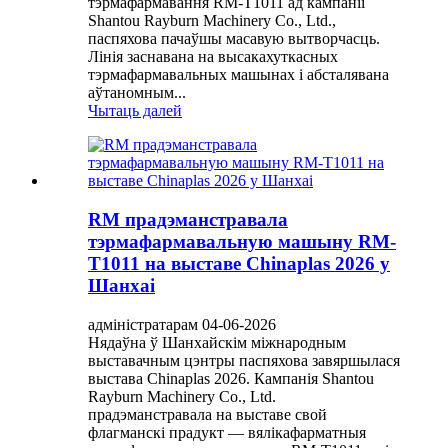
тэрмафармавання RM-T1011 ад кампаніі
Shantou Rayburn Machinery Co., Ltd.,
паспяхова пачаўшы масавую вытворчасць.
Лінія заснавана на высакахуткасных
тэрмафармавальных машынах і абсталявана
аўтаномным...
Чытаць далей
RM прадэманстравала
тэрмафармавальную машыну RM-
T1011 на выставе Chinaplas 2026 у
Шанхаі
адміністратарам 04-06-2026
Нядаўна ў Шанхайскім міжнародным
выставачным цэнтры паспяхова завяршылася
выстава Chinaplas 2026. Кампанія Shantou
Rayburn Machinery Co., Ltd.
прадэманстравала на выставе свой
флагманскі прадукт — вялікафарматныя