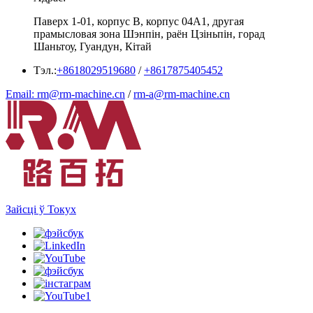
Паверх 1-01, корпус B, корпус 04A1, другая
прамысловая зона Шэнпін, раён Цзіньпін, горад
Шаньтоу, Гуандун, Кітай
Тэл.:
+8618029519680
/
+8617875405452
Email: rm@rm-machine.cn
/
rm-a@rm-machine.cn
Зайсці ў Токух