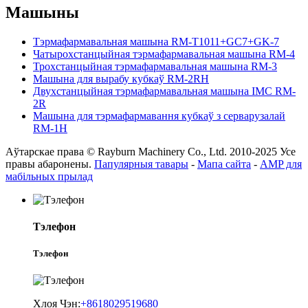
Машыны
Тэрмафармавальная машына RM-T1011+GC7+GK-7
Чатырохстанцыйная тэрмафармавальная машына RM-4
Трохстанцыйная тэрмафармавальная машына RM-3
Машына для вырабу кубкаў RM-2RH
Двухстанцыйная тэрмафармавальная машына IMC RM-
2R
Машына для тэрмафармавання кубкаў з серварузалай
RM-1H
Аўтарскае права © Rayburn Machinery Co., Ltd. 2010-2025 Усе
правы абаронены.
Папулярныя тавары
-
Мапа сайта
-
AMP для
мабільных прылад
Тэлефон
Тэлефон
Хлоя Чэн:
+8618029519680