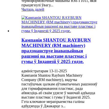
термоформовочные машыны RM-T1011, якія
прыцягнулі ўвагу...
Чытаць далей
Кампанія SHANTOU RAYBURN
MACHINERY (RM machinery)
прадэманструе інавацыйныя
рашэнні на выставе пластмас і
гумы ў Інданезіі ў 2025 годзе.
адміністратарам 13-11-2025
Кампанія Shantou Rayburn Machinery
Company (RM machinery), вядучы
пастаўшчык цалкам аўтаматычных рашэнняў
для тэрмафармавання пластмас, рада
абвясціць аб сваім удзеле ў маючай адбыцца
выставе пластмас і гумы ў Інданезіі 2025.
Гэта ключавое мерапрыемства галіны
адбудзецца ў Джакарце з...