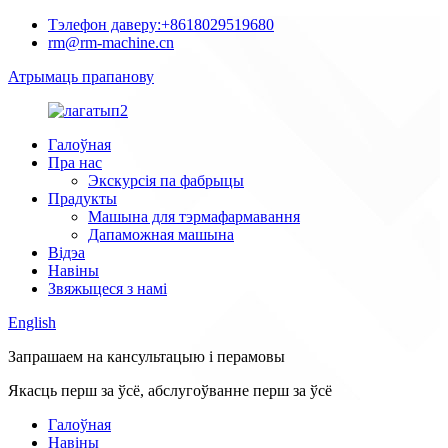
Тэлефон даверу:
+8618029519680
rm@rm-machine.cn
Атрымаць прапанову
Галоўная
Пра нас
Экскурсія па фабрыцы
Прадукты
Машына для тэрмафармавання
Дапаможная машына
Відэа
Навіны
Звяжыцеся з намі
English
Запрашаем на кансультацыю і перамовы
Якасць перш за ўсё, абслугоўванне перш за ўсё
Галоўная
Навіны