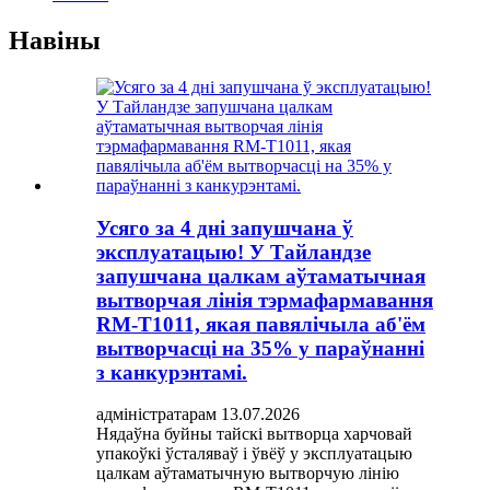
Навіны
Усяго за 4 дні запушчана ў
эксплуатацыю! У Тайландзе
запушчана цалкам аўтаматычная
вытворчая лінія тэрмафармавання
RM-T1011, якая павялічыла аб'ём
вытворчасці на 35% у параўнанні
з канкурэнтамі.
адміністратарам 13.07.2026
Нядаўна буйны тайскі вытворца харчовай
упакоўкі ўсталяваў і ўвёў у эксплуатацыю
цалкам аўтаматычную вытворчую лінію