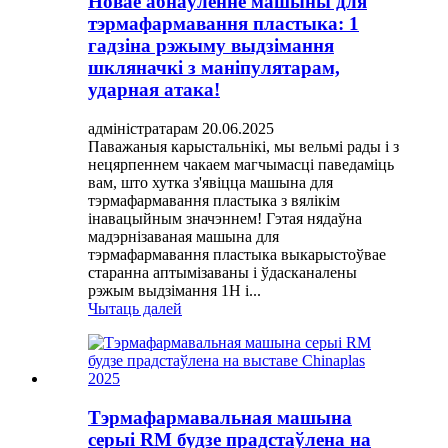
Новае абнаўленне машыны для
тэрмафармавання пластыка: 1
гадзіна рэжыму выдзімання
шкляначкі з маніпулятарам,
ударная атака!
адміністратарам 20.06.2025
Паважаныя карыстальнікі, мы вельмі рады і з
нецярпеннем чакаем магчымасці паведаміць
вам, што хутка з'явіцца машына для
тэрмафармавання пластыка з вялікім
інавацыйным значэннем! Гэтая нядаўна
мадэрнізаваная машына для
тэрмафармавання пластыка выкарыстоўвае
старанна аптымізаваны і ўдасканалены
рэжым выдзімання 1H і...
Чытаць далей
Тэрмафармавальная машына
серыі RM будзе прадстаўлена на