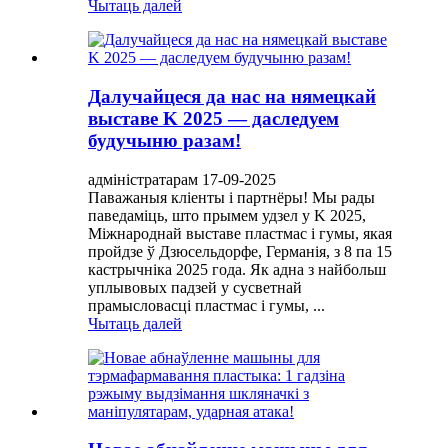
Чытаць далей
Далучайцеся да нас на нямецкай
выставе K 2025 — даследуем
будучыню разам!
адміністратарам 17-09-2025
Паважаныя кліенты і партнёры! Мы рады
паведаміць, што прымем удзел у K 2025,
Міжнароднай выставе пластмас і гумы, якая
пройдзе ў Дзюсельдорфе, Германія, з 8 па 15
кастрычніка 2025 года. Як адна з найбольш
уплывовых падзей у сусветнай
прамысловасці пластмас і гумы, ...
Чытаць далей