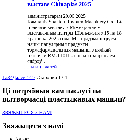
выставе Chinaplas 2025
адміністратарам 20.06.2025
Кампанія Shantou Rayburn Machinery Co., Ltd.
правядзе выставу ў Міжнародным
выставачным цэнтры Шэньчжэня з 15 па 18
красавіка 2025 года. Мы прадэманструем
нашы папулярныя прадукты -
тэрмафармавальныя машыны з вялікай
плошчай RM-T1011 - і шчыра запрашаем
сяброў...
Чытаць далей
1
2
3
4
Далей >
>>
Старонка 1 / 4
Ці патрэбныя вам паслугі па
вытворчасці пластыкавых машын?
ЗВЯЖЫЦЕСЯ З НАМІ
Звяжыцеся з намі
Адрас: